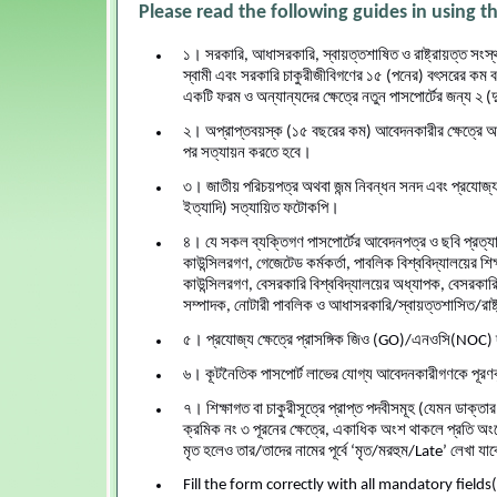
Please read the following guides in using th
১। সরকারি, আধাসরকারি, স্বায়ত্তশাষিত ও রাষ্ট্রায়ত্ত সংস্থার 
স্বামী এবং সরকারি চাকুরীজীবিগণের ১৫ (পনের) বৎসরের কম ব
একটি ফরম ও অন্যান্যদের ক্ষেত্রে নতুন পাসপোর্টের জন্য ২ 
২। অপ্রাপ্তবয়স্ক (১৫ বছরের কম) আবেদনকারীর ক্ষেত্রে আ
পর সত্যায়ন করতে হবে।
৩। জাতীয় পরিচয়পত্র অথবা জন্ম নিবন্ধন সনদ এবং প্রযোজ্য ক
ইত্যাদি) সত্যায়িত ফটোকপি।
৪। যে সকল ব্যক্তিগণ পাসপোর্টের আবেদনপত্র ও ছবি প্রত্য
কাউন্সিলরগণ, গেজেটেড কর্মকর্তা, পাবলিক বিশ্ববিদ্যালয়ের 
কাউন্সিলরগণ, বেসরকারি বিশ্ববিদ্যালয়ের অধ্যাপক, বেসরকারি
সম্পাদক, নোটারী পাবলিক ও আধাসরকারি/স্বায়ত্তশাসিত/রাষ্ট্র
৫। প্রযোজ্য ক্ষেত্রে প্রাসঙ্গিক জিও (GO)/এনওসি(NOC)
৬। কূটনৈতিক পাসপোর্ট লাভের যোগ্য আবেদনকারীগণকে পূরণকৃত
৭। শিক্ষাগত বা চাকুরীসূত্রে প্রাপ্ত পদবীসমূহ (যেমন ডাক্ত
ক্রমিক নং ৩ পূরনের ক্ষেত্রে, একাধিক অংশ থাকলে প্রতি অংশে
মৃত হলেও তার/তাদের নামের পূর্বে ‘মৃত/মরহুম/Late’ লেখা যা
Fill the form correctly with all mandatory fields