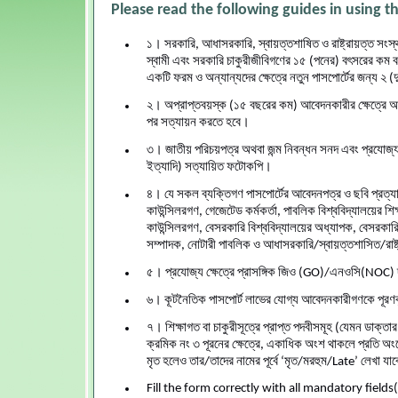
Please read the following guides in using th
১। সরকারি, আধাসরকারি, স্বায়ত্তশাষিত ও রাষ্ট্রায়ত্ত সংস্থার 
স্বামী এবং সরকারি চাকুরীজীবিগণের ১৫ (পনের) বৎসরের কম ব
একটি ফরম ও অন্যান্যদের ক্ষেত্রে নতুন পাসপোর্টের জন্য ২ 
২। অপ্রাপ্তবয়স্ক (১৫ বছরের কম) আবেদনকারীর ক্ষেত্রে আ
পর সত্যায়ন করতে হবে।
৩। জাতীয় পরিচয়পত্র অথবা জন্ম নিবন্ধন সনদ এবং প্রযোজ্য ক
ইত্যাদি) সত্যায়িত ফটোকপি।
৪। যে সকল ব্যক্তিগণ পাসপোর্টের আবেদনপত্র ও ছবি প্রত্য
কাউন্সিলরগণ, গেজেটেড কর্মকর্তা, পাবলিক বিশ্ববিদ্যালয়ের 
কাউন্সিলরগণ, বেসরকারি বিশ্ববিদ্যালয়ের অধ্যাপক, বেসরকারি
সম্পাদক, নোটারী পাবলিক ও আধাসরকারি/স্বায়ত্তশাসিত/রাষ্ট্র
৫। প্রযোজ্য ক্ষেত্রে প্রাসঙ্গিক জিও (GO)/এনওসি(NOC)
৬। কূটনৈতিক পাসপোর্ট লাভের যোগ্য আবেদনকারীগণকে পূরণকৃত
৭। শিক্ষাগত বা চাকুরীসূত্রে প্রাপ্ত পদবীসমূহ (যেমন ডাক্ত
ক্রমিক নং ৩ পূরনের ক্ষেত্রে, একাধিক অংশ থাকলে প্রতি অংশে
মৃত হলেও তার/তাদের নামের পূর্বে ‘মৃত/মরহুম/Late’ লেখা যা
Fill the form correctly with all mandatory fields